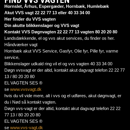
Hornslet, Århus, Espergæder, Hornbæk, Humlebæk
Akut VVS vagt 22 22 77 13 eller 40 33 34 00
Her finder du VVS vagten
Din akutte blikkenslager og VVS vagt
Kontakt VVS Døgnvagten 22 22 77 13 vagten 80 20 20 80
Landsdækkende, el og vvs akut services, du finder os her.
Håndværker vagt
Hornbæk akut VVS Service, Gasfyr, Olie fyr, Pille fyr, varme
service,
Blikkenslager udkald ring vil el og vvs vagten 40 33 34 00
Døgn vvsvagt er der altid, kontakt akut dagvagt telefon 22 22 77
13 / 80 20 20 80
EL VAGTEN SES ®
se
www.vvsvagt.dk
hvis du vil vide mere, alt i vvs og el udføres, akut døgnvagt, er
du i Nød så kontakt vagten.
Døgn vvs-vagt er der altid, kontakt akut dagvagt telefon 22 22
77 13 / 80 20 20 80
EL VAGTEN SES ®
se
www.vvs-vagt.dk