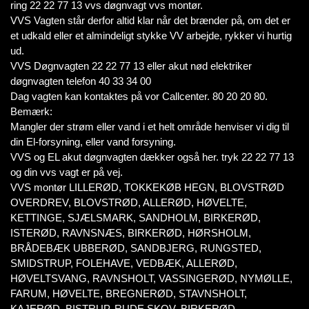
ring 22 22 77 13 vvs døgnvagt vvs montør.
VVS Vagten står derfor altid klar når det brænder på, om det er
et udkald eller et almindeligt stykke VV arbejde, rykker vi hurtig
ud.
VVS Døgnvagten 22 22 77 13 eller akut nød elektriker
døgnvagten telefon 40 33 34 00
Dag vagten kan kontaktes på vor Callcenter. 80 20 20 80.
Bemærk:
Mangler der strøm eller vand i et helt område henviser vi dig til
din El-forsyning, eller vand forsyning.
VVS og EL akut døgnvagten dækker også her. tryk 22 22 77 13
og din vvs vagt er på vej.
VVS montør LILLERØD, TOKKEKØB HEGN, BLOVSTRØD
OVERDREV, BLOVSTRØD, ALLERØD, HØVELTE,
KETTINGE, SJÆLSMARK, SANDHOLM, BIRKERØD,
ISTERØD, RAVNSNÆS, BIRKERØD, HØRSHOLM,
BRÅDEBÆK UBBERØD, SANDBJERG, RUNGSTED,
SMIDSTRUP, FOLEHAVE, VEDBÆK, ALLERØD,
HØVELTSVANG, RAVNSHOLT, VASSINGERØD, NYMØLLE,
FARUM, HØVELTE, BREGNERØD, STAVNSHOLT,
KAJERØD, BISTRUP, RUDE SKOV, BIRKERØD,