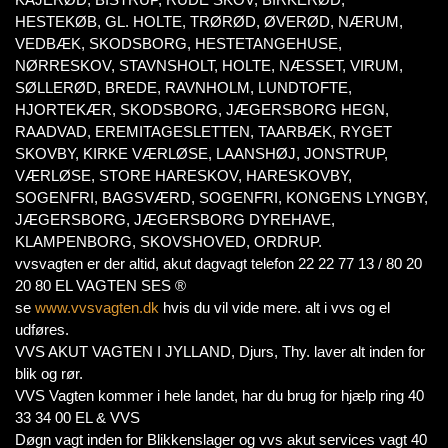
HESTEKØB, GL. HOLTE, TRØRØD, ØVERØD, NÆRUM,
VEDBÆK, SKODSBORG, HESTETANGEHUSE,
NØRRESKOV, STAVNSHOLT, HOLTE, NÆSSET, VIRUM,
SØLLERØD, BREDE, RAVNHOLM, LUNDTOFTE,
HJORTEKÆR, SKODSBORG, JÆGERSBORG HEGN,
RAADVAD, EREMITAGESLETTEN, TAARBÆK, RYGET
SKOVBY, KIRKE VÆRLØSE, LAANSHØJ, JONSTRUP,
VÆRLØSE, STORE HARESKOV, HARESKOVBY,
SOGENFRI, BAGSVÆRD, SOGENFRI, KONGENS LYNGBY,
JÆGERSBORG, JÆGERSBORG DYREHAVE,
KLAMPENBORG, SKOVSHOVED, ORDRUP.
vvsvagten er der altid, akut dagvagt telefon 22 22 77 13 / 80 20
20 80 EL VAGTEN SES ®
se
www.vvsvagten.dk
hvis du vil vide mere. alt i vvs og el
udføres.
VVS AKUT VAGTEN I JYLLAND, Djurs, Thy. laver alt inden for
blik og rør.
VVS Vagten kommer i hele landet, har du brug for hjælp ring 40
33 34 00 EL & VVS
Døgn vagt inden for Blikkenslager og vvs akut services vagt 40